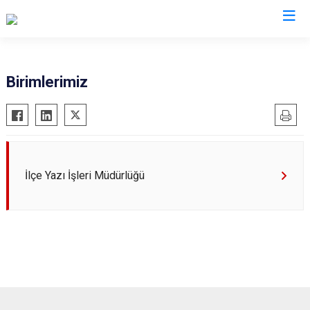
Konya
Birimlerimiz
Ahırlı
Doğanhisar
Kulu
Akören
Emirgazi
Meram
Akşehir
Ereğli
Sarayönü
Altınekin
Güneysınır
Selçuklu
İlçe Yazı İşleri Müdürlüğü
Beyşehir
Hadim
Seydişehir
Bozkır
Halkapınar
Taşkent
Çeltik
Hüyük
Tuzlukçu
Cihanbeyli
Ilgın
Yalıhüyük
Çumra
Kadınhanı
Yunak
Derbent
Karapınar