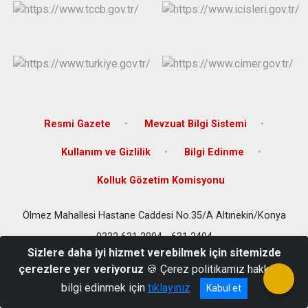
Derebucak
Karatay
Resmi Gazete
Mevzuat Bilgi Sistemi
Kullanım ve Gizlilik
Bilgi Edinme
Kolluk Gözetim Komisyonu
Ölmez Mahallesi Hastane Caddesi No.35/A Altınekin/Konya
0332 631 2004 - 631 2404
Sizlere daha iyi hizmet verebilmek için sitemizde
çerezlere yer veriyoruz
🍪 Çerez politikamız hakkında
bilgi edinmek için
tıklayınız
Kabul et