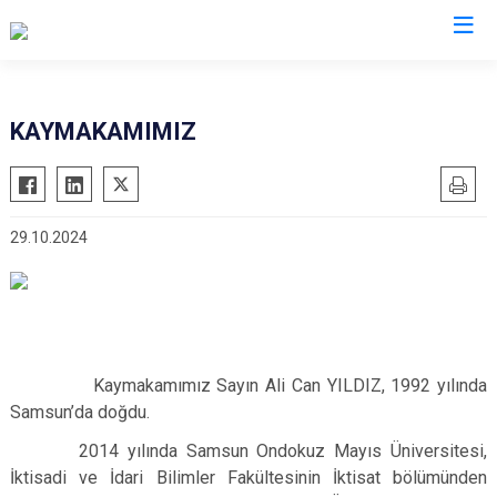
Konya
KAYMAKAMIMIZ
Ahırlı
Doğanhisar
Kulu
Akören
Emirgazi
Meram
29.10.2024
Akşehir
Ereğli
Sarayönü
Altınekin
Güneysınır
Selçuklu
Beyşehir
Hadim
Seydişehir
Bozkır
Halkapınar
Taşkent
Çeltik
Hüyük
Tuzlukçu
Kaymakamımız Sayın Ali Can YILDIZ, 1992 yılında
Samsun’da doğdu.
Cihanbeyli
Ilgın
Yalıhüyük
Çumra
Kadınhanı
Yunak
2014 yılında Samsun Ondokuz Mayıs Üniversitesi,
İktisadi ve İdari Bilimler Fakültesinin İktisat bölümünden
Derbent
Karapınar