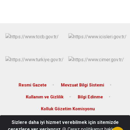
Resmi Gazete
Mevzuat Bilgi Sistemi
Kullanım ve Gizlilik
Bilgi Edinme
Kolluk Gözetim Komisyonu
Sizlere daha iyi hizmet verebilmek için sitemizde
Ölmez Mahallesi Hastane Caddesi No.35/A Altınekin/Konya
çerezlere yer veriyoruz
🍪 Çerez politikamız hakkında