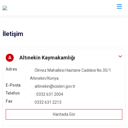
Konya
İletişim
Ahırlı
Doğanhisar
Kulu
Akören
Emirgazi
Meram
Altınekin Kaymakamlığı
A
Akşehir
Ereğli
Sarayönü
Adres
Ölmez Mahallesi Hastane Caddesi No.35/1
Altınekin
Güneysınır
Selçuklu
Altınekin/Konya
Beyşehir
Hadim
Seydişehir
E-Posta
altinekin@icisleri.gov.tr
Bozkır
Halkapınar
Taşkent
Telefon
: 0332 631 2004
Çeltik
Hüyük
Tuzlukçu
Fax
0332 631 2213
Cihanbeyli
Ilgın
Yalıhüyük
Haritada Gör
Çumra
Kadınhanı
Yunak
Derbent
Karapınar