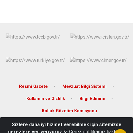
Derebucak
Karatay
Resmi Gazete
Mevzuat Bilgi Sistemi
Kullanım ve Gizlilik
Bilgi Edinme
Kolluk Gözetim Komisyonu
Sizlere daha iyi hizmet verebilmek için sitemizde
Ölmez Mahallesi Hastane Caddesi No.35/A Altınekin/Konya
çerezlere yer veriyoruz
🍪 Çerez politikamız hakkında