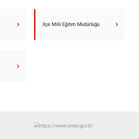
Hüyük
Tuzlukçu
Ilgın
Yalıhüyük
Kadınhanı
Yunak
İlçe Milli Eğitim Müdürlüğü
Karapınar
Karatay