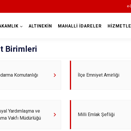
e-
AKAMLIK
ALTINEKİN
MAHALLİ İDARELER
HİZMETLE
Konya
 Birimleri
Ahırlı
ndarma Komutanlığı
İlçe Emniyet Amirliği
Akören
Akşehir
Altınekin
syal Yardımlaşma ve
Beyşehir
Milli Emlak Şefliği
şma Vakfı Müdürlüğü
Bozkır