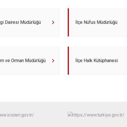
Çeltik
Cihanbeyli
Çumra
rgi Dairesi Müdürlüğü
İlçe Nüfus Müdürlüğü
Derbent
Derebucak
rım ve Orman Müdürlüğü
İlçe Halk Kütüphanesi