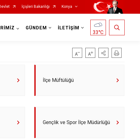
Devlet
İçişleri Bakanlığı
Konya
RİMİZ
GÜNDEM
İLETİŞİM
33
°C
Doğanhisar
Kulu
İlçe Müftülüğü
Emirgazi
Meram
Ereğli
Sarayönü
Güneysınır
Selçuklu
Hadim
Seydişehir
Gençlik ve Spor İlçe Müdürlüğü
Halkapınar
Taşkent