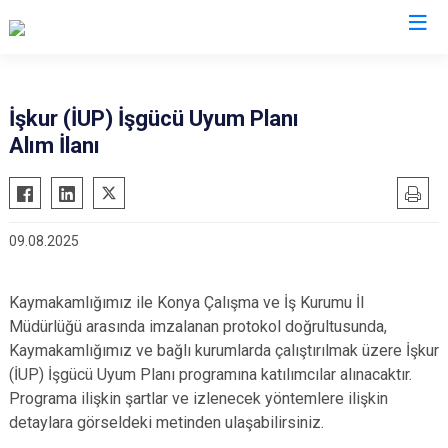
Konya
İşkur (İUP) İşgücü Uyum Planı
Alım İlanı
Ahırlı
Doğanhisar
Kulu
Akören
Emirgazi
Meram
Akşehir
Ereğli
Sarayönü
09.08.2025
Altınekin
Güneysınır
Selçuklu
Beyşehir
Hadim
Seydişehir
Kaymakamlığımız ile Konya Çalışma ve İş Kurumu İl
Bozkır
Halkapınar
Taşkent
Müdürlüğü arasında imzalanan protokol doğrultusunda,
Çeltik
Hüyük
Tuzlukçu
Kaymakamlığımız ve bağlı kurumlarda çalıştırılmak üzere İşkur
Cihanbeyli
(İUP) İşgücü Uyum Planı programına katılımcılar alınacaktır.
Ilgın
Yalıhüyük
Programa ilişkin şartlar ve izlenecek yöntemlere ilişkin
Çumra
Kadınhanı
Yunak
detaylara görseldeki metinden ulaşabilirsiniz.
Derbent
Karapınar